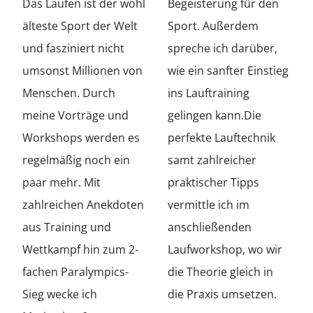
Das Laufen ist der wohl
Begeisterung für den
älteste Sport der Welt
Sport. Außerdem
und fasziniert nicht
spreche ich darüber,
umsonst Millionen von
wie ein sanfter Einstieg
Menschen. Durch
ins Lauftraining
meine Vorträge und
gelingen kann.Die
Workshops werden es
perfekte Lauftechnik
regelmäßig noch ein
samt zahlreicher
paar mehr. Mit
praktischer Tipps
zahlreichen Anekdoten
vermittle ich im
aus Training und
anschließenden
Wettkampf hin zum 2-
Laufworkshop, wo wir
fachen Paralympics-
die Theorie gleich in
Sieg wecke ich
die Praxis umsetzen.